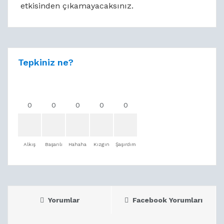
etkisinden çıkamayacaksınız.
Tepkiniz ne?
0
0
0
0
0
Alkış
Başarılı
Hahaha
Kızgın
Şaşırdım
Yorumlar
Facebook Yorumları