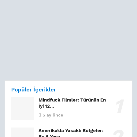
Popüler İçerikler
Mindfuck Filmler: Türünün En
İyi 12…
5 ay önce
Amerika’da Yasaklı Bölgeler:
Bu 6 Yere…