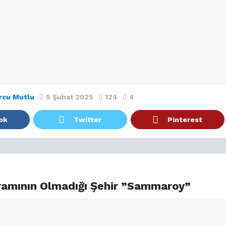
rcu Mutlu
5 Şubat 2025
124
4
ok
Twitter
Pinterest
amının Olmadığı Şehir ”Sammaroy”