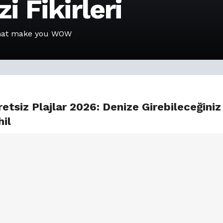
i Fikirleri
that make you WOW
etsiz Plajlar 2026: Denize Girebileceğiniz
hil