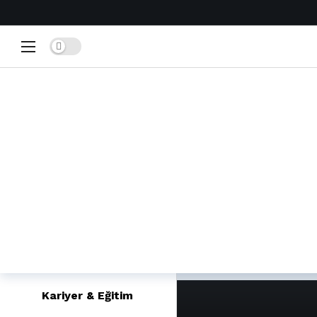
Home
Dark mode
Popüler
Trendler
Yeniler
Film & Dizi Fikirleri
Eğlenceli Testler
Bilgi Yarışmaları
Güzellik & Bakım
Kariyer & Eğitim