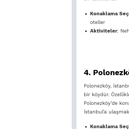
Konaklama Seç
oteller
Aktiviteler
: Ne
4.
Polonezk
Polonezköy, İstanb
bir köydür. Özellikle
Polonezköy’de ko
İstanbul’a ulaşmak 
Konaklama Seç