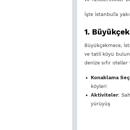
İşte İstanbul’a ya
1.
Büyükçe
Büyükçekmece, İsta
ve tatil köyü bulun
denize sıfır oteller 
Konaklama Seç
köyleri
Aktiviteler
: Sah
yürüyüş