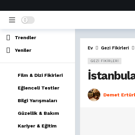
Home
Dark mode
Popüler
Trendler
Ev
Gezi Fikirleri
Yeniler
GEZI FIKIRLERI
İstanbula
Film & Dizi Fikirleri
Eğlenceli Testler
Demet Ertür
Bilgi Yarışmaları
Güzellik & Bakım
Kariyer & Eğitim