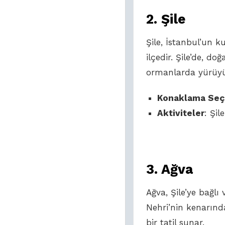
2. Şile
Şile, İstanbul’un k
ilçedir. Şile’de, doğ
ormanlarda yürüyüş
Konaklama Seç
Aktiviteler
: Şil
3.
Ağva
Ağva, Şile’ye bağlı
Nehri’nin kenarınd
bir tatil sunar.