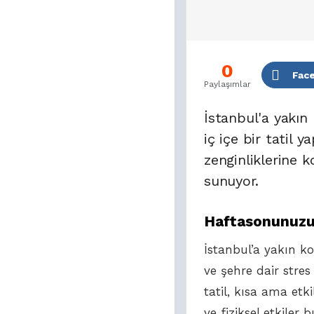
0
Fac
Paylaşımlar
İstanbul'a yakın
iç içe bir tatil
zenginliklerine k
sunuyor.
Haftasonunuzu 
İstanbul’a yakın ko
ve şehre dair stre
tatil, kısa ama etk
ve fiziksel etkiler b