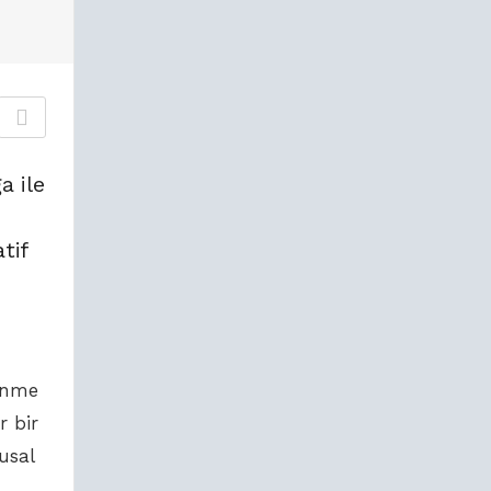
a ile
tif
lenme
r bir
usal