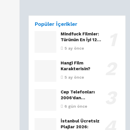
Popüler İçerikler
Mindfuck Filmler:
Türünün En İyi 12…
5 ay önce
Hangi Film
Karakterisin?
5 ay önce
Cep Telefonları
2006’dan…
6 gün önce
İstanbul Ücretsiz
Plajlar 2026: