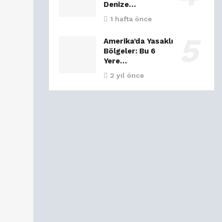
Denize…
1 hafta önce
Amerika’da Yasaklı
Bölgeler: Bu 6
Yere…
2 yıl önce