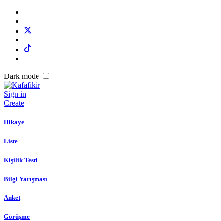
Dark mode
Sign in
Create
Hikaye
Liste
Kişilik Testi
Bilgi Yarışması
Anket
Görüşme