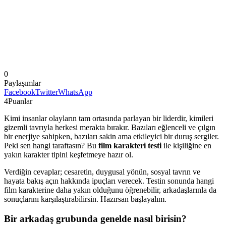
0
Paylaşımlar
Facebook
Twitter
WhatsApp
4
Puanlar
Kimi insanlar olayların tam ortasında parlayan bir liderdir, kimileri
gizemli tavrıyla herkesi merakta bırakır. Bazıları eğlenceli ve çılgın
bir enerjiye sahipken, bazıları sakin ama etkileyici bir duruş sergiler.
Peki sen hangi taraftasın? Bu
film karakteri testi
ile kişiliğine en
yakın karakter tipini keşfetmeye hazır ol.
Verdiğin cevaplar; cesaretin, duygusal yönün, sosyal tavrın ve
hayata bakış açın hakkında ipuçları verecek. Testin sonunda hangi
film karakterine daha yakın olduğunu öğrenebilir, arkadaşlarınla da
sonuçlarını karşılaştırabilirsin. Hazırsan başlayalım.
Bir arkadaş grubunda genelde nasıl birisin?