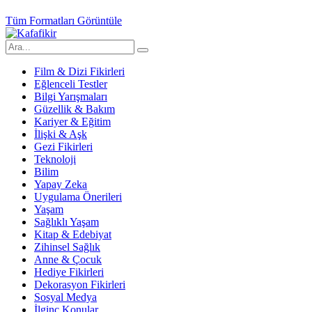
Tüm Formatları Görüntüle
Film & Dizi Fikirleri
Eğlenceli Testler
Bilgi Yarışmaları
Güzellik & Bakım
Kariyer & Eğitim
İlişki & Aşk
Gezi Fikirleri
Teknoloji
Bilim
Yapay Zeka
Uygulama Önerileri
Yaşam
Sağlıklı Yaşam
Kitap & Edebiyat
Zihinsel Sağlık
Anne & Çocuk
Hediye Fikirleri
Dekorasyon Fikirleri
Sosyal Medya
İlginç Konular