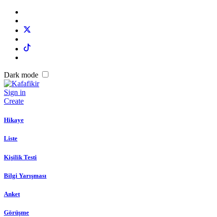
Dark mode
Sign in
Create
Hikaye
Liste
Kişilik Testi
Bilgi Yarışması
Anket
Görüşme