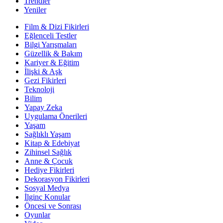
Trendler
Yeniler
Film & Dizi Fikirleri
Eğlenceli Testler
Bilgi Yarışmaları
Güzellik & Bakım
Kariyer & Eğitim
İlişki & Aşk
Gezi Fikirleri
Teknoloji
Bilim
Yapay Zeka
Uygulama Önerileri
Yaşam
Sağlıklı Yaşam
Kitap & Edebiyat
Zihinsel Sağlık
Anne & Çocuk
Hediye Fikirleri
Dekorasyon Fikirleri
Sosyal Medya
İlginç Konular
Öncesi ve Sonrası
Oyunlar