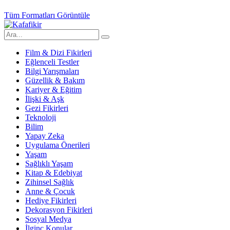
Tüm Formatları Görüntüle
Film & Dizi Fikirleri
Eğlenceli Testler
Bilgi Yarışmaları
Güzellik & Bakım
Kariyer & Eğitim
İlişki & Aşk
Gezi Fikirleri
Teknoloji
Bilim
Yapay Zeka
Uygulama Önerileri
Yaşam
Sağlıklı Yaşam
Kitap & Edebiyat
Zihinsel Sağlık
Anne & Çocuk
Hediye Fikirleri
Dekorasyon Fikirleri
Sosyal Medya
İlginç Konular