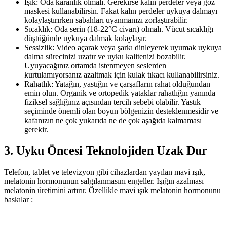
Işık: Oda karanlık olmalı. Gerekirse kalın perdeler veya göz
maskesi kullanabilirsin. Fakat kalın perdeler uykuya dalmayı
kolaylaştırırken sabahları uyanmanızı zorlaştırabilir.
Sıcaklık: Oda serin (18-22°C civarı) olmalı. Vücut sıcaklığı
düştüğünde uykuya dalmak kolaylaşır.
Sessizlik: Video açarak veya şarkı dinleyerek uyumak uykuya
dalma sürecinizi uzatır ve uyku kalitenizi bozabilir.
Uyuyacağınız ortamda istenmeyen seslerden
kurtulamıyorsanız azaltmak için kulak tıkacı kullanabilirsiniz.
Rahatlık: Yatağın, yastığın ve çarşafların rahat olduğundan
emin olun. Organik ve ortopedik yataklar rahatlığın yanında
fiziksel sağlığınız açısından tercih sebebi olabilir. Yastık
seçiminde önemli olan boyun bölgenizin desteklenmesidir ve
kafanızın ne çok yukarıda ne de çok aşağıda kalmaması
gerekir.
3. Uyku Öncesi Teknolojiden Uzak Dur
Telefon, tablet ve televizyon gibi cihazlardan yayılan mavi ışık,
melatonin hormonunun salgılanmasını engeller. Işığın azalması
melatonin üretimini artırır. Özellikle mavi ışık melatonin hormonunu
baskılar :