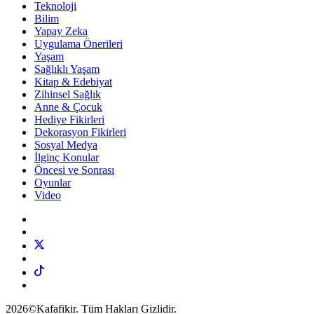
Teknoloji
Bilim
Yapay Zeka
Uygulama Önerileri
Yaşam
Sağlıklı Yaşam
Kitap & Edebiyat
Zihinsel Sağlık
Anne & Çocuk
Hediye Fikirleri
Dekorasyon Fikirleri
Sosyal Medya
İlginç Konular
Öncesi ve Sonrası
Oyunlar
Video
2026©Kafafikir. Tüm Hakları Gizlidir.