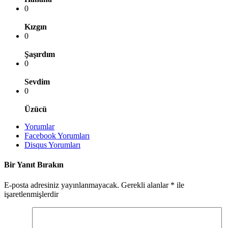
0
Kızgın
0
Şaşırdım
0
Sevdim
0
Üzücü
Yorumlar
Facebook Yorumları
Disqus Yorumları
Bir Yanıt Bırakın
E-posta adresiniz yayınlanmayacak.
Gerekli alanlar
*
ile
işaretlenmişlerdir