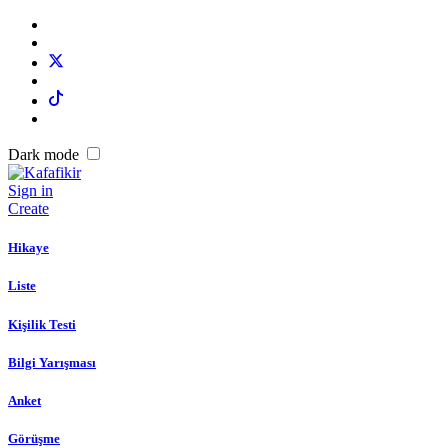
Dark mode
Sign in
Create
Hikaye
Liste
Kişilik Testi
Bilgi Yarışması
Anket
Görüşme