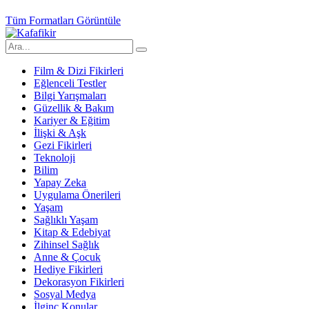
Tüm Formatları Görüntüle
Film & Dizi Fikirleri
Eğlenceli Testler
Bilgi Yarışmaları
Güzellik & Bakım
Kariyer & Eğitim
İlişki & Aşk
Gezi Fikirleri
Teknoloji
Bilim
Yapay Zeka
Uygulama Önerileri
Yaşam
Sağlıklı Yaşam
Kitap & Edebiyat
Zihinsel Sağlık
Anne & Çocuk
Hediye Fikirleri
Dekorasyon Fikirleri
Sosyal Medya
İlginç Konular