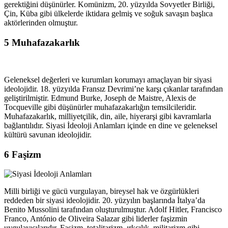
gerektiğini düşünürler. Komünizm, 20. yüzyılda Sovyetler Birliği,
Çin, Küba gibi ülkelerde iktidara gelmiş ve soğuk savaşın başlıca
aktörlerinden olmuştur.
5
Muhafazakarlık
Geleneksel değerleri ve kurumları korumayı amaçlayan bir siyasi
ideolojidir. 18. yüzyılda Fransız Devrimi’ne karşı çıkanlar tarafından
geliştirilmiştir. Edmund Burke, Joseph de Maistre, Alexis de
Tocqueville gibi düşünürler muhafazakarlığın temsilcileridir.
Muhafazakarlık, milliyetçilik, din, aile, hiyerarşi gibi kavramlarla
bağlantılıdır. Siyasi İdeoloji Anlamları içinde en dine ve geleneksel
kültürü savunan ideolojidir.
6
Faşizm
Milli birliği ve gücü vurgulayan, bireysel hak ve özgürlükleri
reddeden bir siyasi ideolojidir. 20. yüzyılın başlarında İtalya’da
Benito Mussolini tarafından oluşturulmuştur. Adolf Hitler, Francisco
Franco, António de Oliveira Salazar gibi liderler faşizmin
uygulayıcılarıdır. Faşizm, totalitarizm, ırkçılık, militarizm gibi