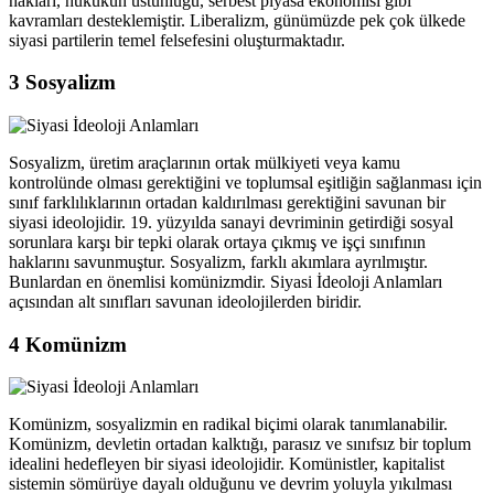
hakları, hukukun üstünlüğü, serbest piyasa ekonomisi gibi
kavramları desteklemiştir. Liberalizm, günümüzde pek çok ülkede
siyasi partilerin temel felsefesini oluşturmaktadır.
3
Sosyalizm
Sosyalizm, üretim araçlarının ortak mülkiyeti veya kamu
kontrolünde olması gerektiğini ve toplumsal eşitliğin sağlanması için
sınıf farklılıklarının ortadan kaldırılması gerektiğini savunan bir
siyasi ideolojidir. 19. yüzyılda sanayi devriminin getirdiği sosyal
sorunlara karşı bir tepki olarak ortaya çıkmış ve işçi sınıfının
haklarını savunmuştur. Sosyalizm, farklı akımlara ayrılmıştır.
Bunlardan en önemlisi komünizmdir. Siyasi İdeoloji Anlamları
açısından alt sınıfları savunan ideolojilerden biridir.
4
Komünizm
Komünizm, sosyalizmin en radikal biçimi olarak tanımlanabilir.
Komünizm, devletin ortadan kalktığı, parasız ve sınıfsız bir toplum
idealini hedefleyen bir siyasi ideolojidir. Komünistler, kapitalist
sistemin sömürüye dayalı olduğunu ve devrim yoluyla yıkılması