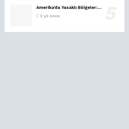
Amerika’da Yasaklı Bölgeler:…
2 yıl önce