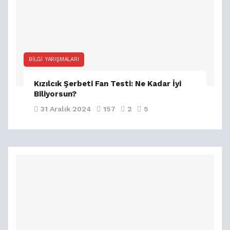
BILGI YARIŞMALARI
Kızılcık Şerbeti Fan Testi: Ne Kadar İyi
Biliyorsun?
31 Aralık 2024
157
2
5