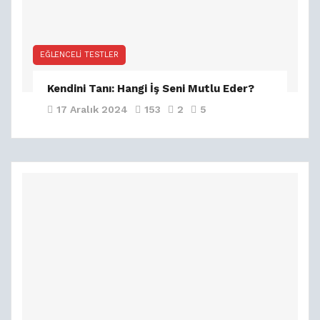
EĞLENCELI TESTLER
Kendini Tanı: Hangi İş Seni Mutlu Eder?
17 Aralık 2024
153
2
5