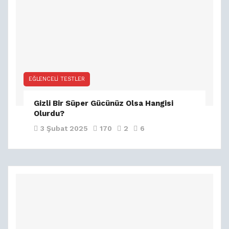
EĞLENCELI TESTLER
Gizli Bir Süper Gücünüz Olsa Hangisi
Olurdu?
3 Şubat 2025
170
2
6