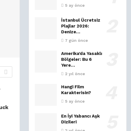
5 ay önce
İstanbul Ücretsiz
Plajlar 2026:
Denize…
7 gün önce
Amerika’da Yasaklı
Bölgeler: Bu 6
Yere…
2 yıl önce
Hangi Film
r
Karakterisin?
5 ay önce
uck
En İyi Yabancı Aşk
Dizileri
2 yıl önce