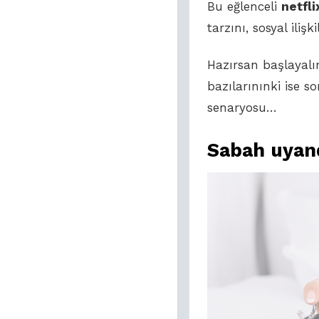
Bu eğlenceli
netfli
tarzını, sosyal iliş
Hazırsan başlayalım
bazılarınınki ise
senaryosu…
Sabah uyand