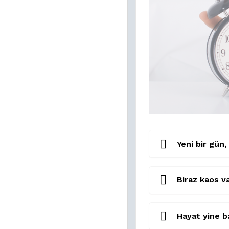
Yeni bir gün, 
Biraz kaos va
Hayat yine ba