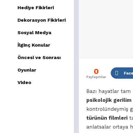
Hediye Fikirleri
Dekorasyon Fikirleri
Sosyal Medya
İlginç Konular
Öncesi ve Sonrası
0
Oyunlar
Fac
Paylaşımlar
Video
Bazı hayatlar tam 
psikolojik gerilim 
kontrolündeymiş gi
türünün filmleri
ta
anlatsalar ortaya h