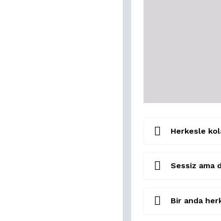
Herkesle kola
Sessiz ama d
Bir anda herk