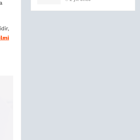
a
dir,
ilmi