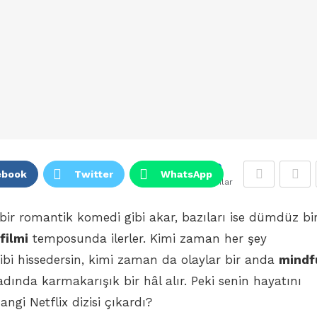
2
ebook
Twitter
WhatsApp
Puanlar
bir romantik komedi gibi akar, bazıları ise dümdüz bi
filmi
temposunda ilerler. Kimi zaman her şey
bi hissedersin, kimi zaman da olaylar bir anda
mindf
dında karmakarışık bir hâl alır. Peki senin hayatını
angi Netflix dizisi çıkardı?