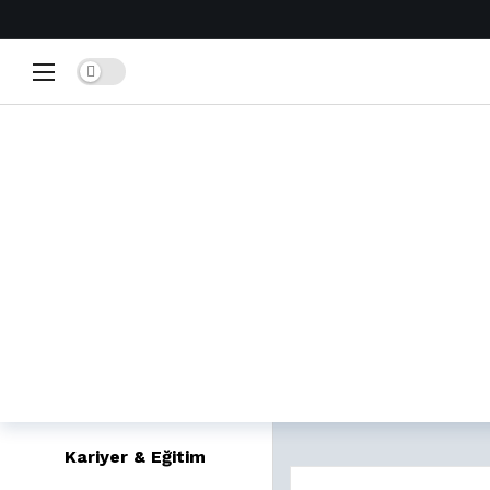
Home
Dark mode
Popüler
Trendler
Yeniler
Film & Dizi Fikirleri
Eğlenceli Testler
Bilgi Yarışmaları
Güzellik & Bakım
Kariyer & Eğitim