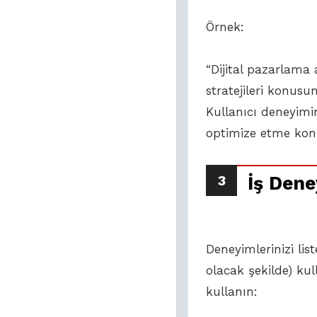
Örnek:
“Dijital pazarlama
stratejileri konus
Kullanıcı deneyimi
optimize etme konu
3
İş Dene
Deneyimlerinizi lis
olacak şekilde) kul
kullanın: