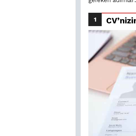
gereken adımlar
1
CV’nizi