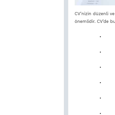
CV’nizin düzenli ve
önemlidir. CV’de b
• Kişisel
• Profes
• Eğitim 
• İş De
• Yetenekl
• Sertifika