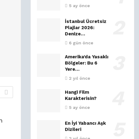
5 ay önce
İstanbul Ücretsiz
Plajlar 2026:
Denize…
6 gün önce
Amerika’da Yasaklı
Bölgeler: Bu 6
Yere…
2 yıl önce
Hangi Film
Karakterisin?
5 ay önce
n
En İyi Yabancı Aşk
Dizileri
2 yıl önce