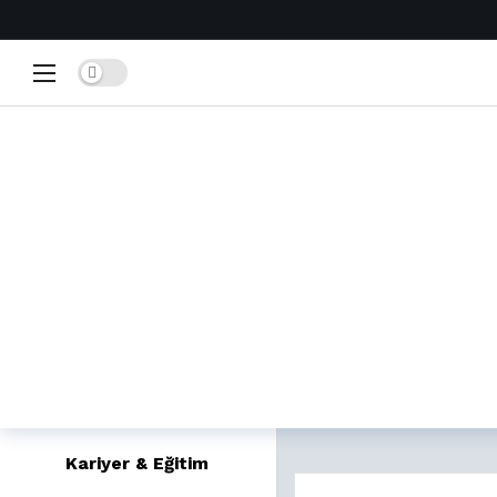
Home
Dark mode
Popüler
Trendler
Yeniler
Film & Dizi Fikirleri
Eğlenceli Testler
Bilgi Yarışmaları
Güzellik & Bakım
Kariyer & Eğitim