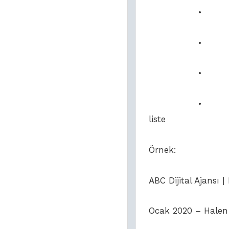
• Şirket A
• Çalışma Ta
• Kısa ama 
• Başarılarını
liste
Örnek:
ABC Dijital Ajansı 
Ocak 2020 – Halen