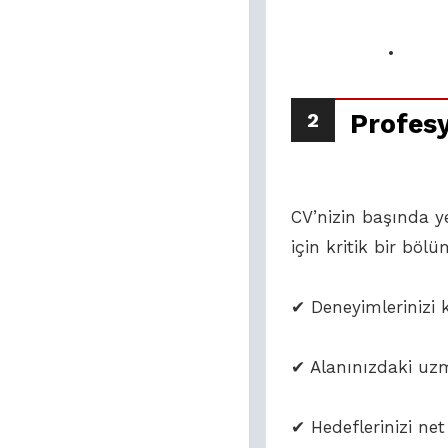
• Referans
2
Profesy
CV’nizin başında ye
için kritik bir bö
✔ Deneyimlerinizi k
✔ Alanınızdaki uzm
✔ Hedeflerinizi net 