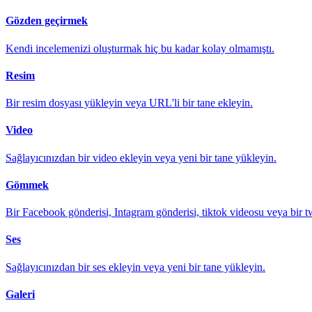
Gözden geçirmek
Kendi incelemenizi oluşturmak hiç bu kadar kolay olmamıştı.
Resim
Bir resim dosyası yükleyin veya URL'li bir tane ekleyin.
Video
Sağlayıcınızdan bir video ekleyin veya yeni bir tane yükleyin.
Gömmek
Bir Facebook gönderisi, Intagram gönderisi, tiktok videosu veya bir t
Ses
Sağlayıcınızdan bir ses ekleyin veya yeni bir tane yükleyin.
Galeri