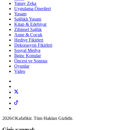
Yapay Zeka
Uygulama Önerileri
Yaşam
Sağlıklı Yaşam
Kitap & Edebiyat
Zihinsel Sağlık
Anne & Çocuk
Hediye Fikirleri
Dekorasyon Fikirleri
Sosyal Medya
İlginç Konular
Öncesi ve Sonrası
Oyunlar
Video
2026©Kafafikir. Tüm Hakları Gizlidir.
Giriş yapmak