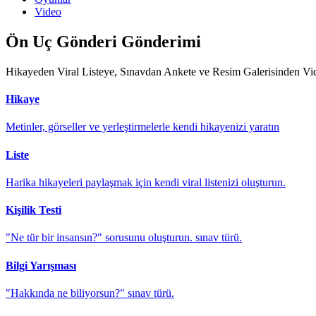
Video
Ön Uç Gönderi Gönderimi
Hikayeden Viral Listeye, Sınavdan Ankete ve Resim Galerisinden Video
Hikaye
Metinler, görseller ve yerleştirmelerle kendi hikayenizi yaratın
Liste
Harika hikayeleri paylaşmak için kendi viral listenizi oluşturun.
Kişilik Testi
"Ne tür bir insansın?" sorusunu oluşturun. sınav türü.
Bilgi Yarışması
"Hakkında ne biliyorsun?" sınav türü.