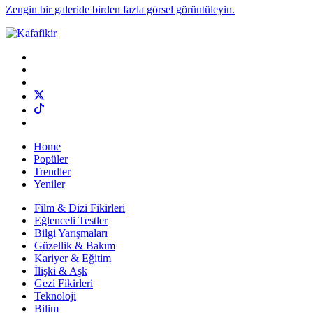
Zengin bir galeride birden fazla görsel görüntüleyin.
Home
Popüler
Trendler
Yeniler
Film & Dizi Fikirleri
Eğlenceli Testler
Bilgi Yarışmaları
Güzellik & Bakım
Kariyer & Eğitim
İlişki & Aşk
Gezi Fikirleri
Teknoloji
Bilim