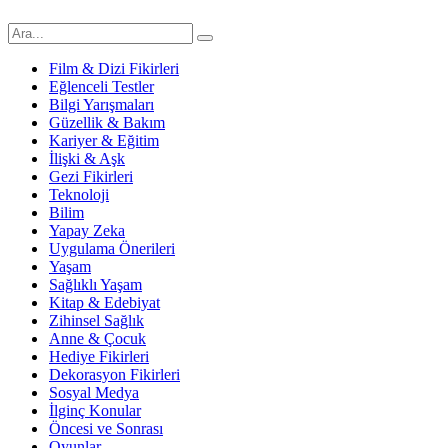
Film & Dizi Fikirleri
Eğlenceli Testler
Bilgi Yarışmaları
Güzellik & Bakım
Kariyer & Eğitim
İlişki & Aşk
Gezi Fikirleri
Teknoloji
Bilim
Yapay Zeka
Uygulama Önerileri
Yaşam
Sağlıklı Yaşam
Kitap & Edebiyat
Zihinsel Sağlık
Anne & Çocuk
Hediye Fikirleri
Dekorasyon Fikirleri
Sosyal Medya
İlginç Konular
Öncesi ve Sonrası
Oyunlar