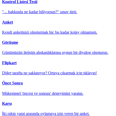
Kontrol Listesi Testi
"... hakkında ne kadar biliyorsun?" sınav türü.
Anket
Kendi anketinizi oluşturmak hiç bu kadar kolay olmamıştı.
Görüşme
Günümüzün iletişim alışkanlıklarına uygun bir diyalog oluşturun.
Flipkart
Diğer tarafta ne saklanıyor? Ortaya çıkarmak için tıklayın!
Önce Sonra
Mükemmel 'öncesi ve sonrası' deneyimini yaratın.
Karşı
İki rakip yanıt arasında oylamaya izin veren bir anket.